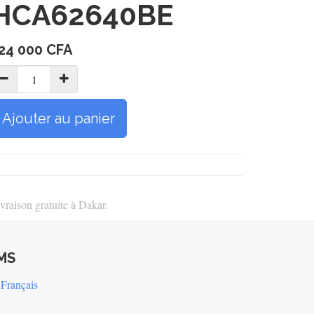
HCA62640BE
24 000
CFA
Ajouter au panier
vraison gratuite à Dakar.
MS
Français