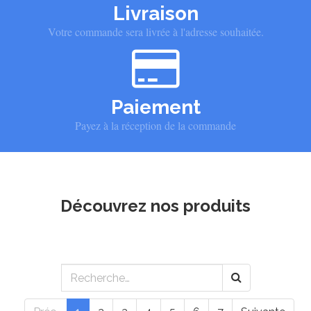
Livraison
Votre commande sera livrée à l'adresse souhaitée.
Paiement
Payez à la réception de la commande
Découvrez nos produits
Préc.
1
2
3
4
5
6
7
Suivante