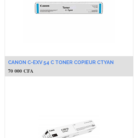
CANON C-EXV 54 C TONER COPIEUR CTYAN
70 000
CFA