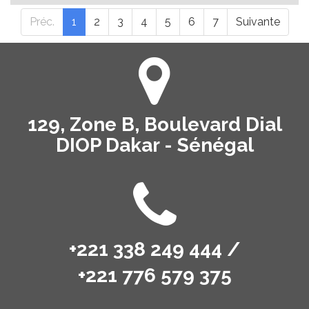
Préc.
1
2
3
4
5
6
7
Suivante
129, Zone B, Boulevard Dial
DIOP Dakar - Sénégal
+221 338 249 444 /
+221 776 579 375