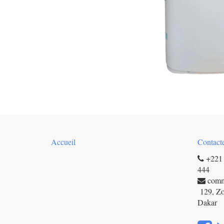
Accueil
Contact
+221 
444
com
129, Zo
Dakar